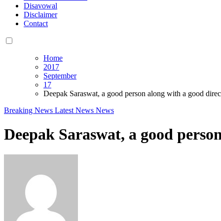
Disavowal
Disclaimer
Contact
Home
2017
September
17
Deepak Saraswat, a good person along with a good direc
Breaking News
Latest News
News
Deepak Saraswat, a good person