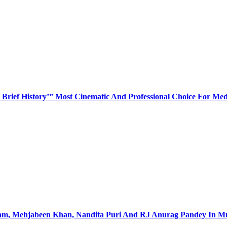
Brief History’” Most Cinematic And Professional Choice For Med
utam, Mehjabeen Khan, Nandita Puri And RJ Anurag Pandey In 