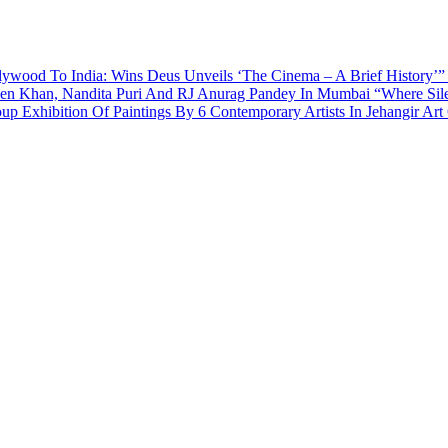
ywood To India: Wins Deus Unveils ‘The Cinema – A Brief History’”
een Khan, Nandita Puri And RJ Anurag Pandey In Mumbai
“Where Sil
p Exhibition Of Paintings By 6 Contemporary Artists In Jehangir Art 