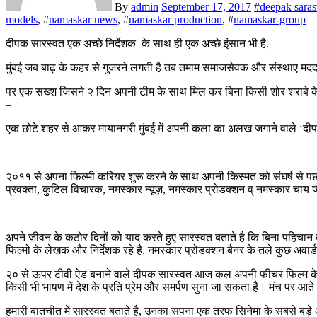
By
admin
September 17, 2017
#
deepak saras
models
, #
namaskar news
, #
namaskar production
, #
namaskar-group
दीपक सारस्वत एक अच्छे निर्देशक के साथ ही एक अच्छे इंसान भी है.
मुंबई जब बाढ़ के कहर से गुजरने लगती है तब तमाम समाजसेवक और संस्थाए मदद 
पर एक सख्श जिसने २ दिन अपनी टीम के साथ मिल कर बिना किसी शोर शराबे के अँध
–
एक छोटे शहर से आकर मायानगरी मुंबई में अपनी कला का अलख जगाने वाले ‘द
२०११ से अपना फिल्मी करियर शुरू करने के साथ अपनी किस्मत को संघर्ष से पछा
प्रवक्ता, कुटिल विचारक, नमस्कार न्यूज़, नमस्कार प्रोडक्शन व् नमस्कार चाय जै
अपने जीवन के कठोर दिनों को याद करते हुए सारस्वत बताते है कि बिना पहिचान
फिल्मो के लेखक और निर्देशक रहे है. नमस्कार प्रोडक्शन बैनर के तले कुछ अवार्
२० से ऊपर टीवी ऐड बनाने वाले दीपक सारस्वत आज कल अपनी फीचर फिल्म के प्रोडक्
किसी भी भाषण में देश के प्रति प्रेम और समर्पण सुना जा सकता है। मंच पर आते ही
हमारी बातचीत में सारस्वत बताते है, उनका सपना एक तरफ सिनेमा के सबसे बड़