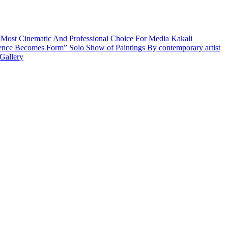
 Most Cinematic And Professional Choice For Media
Kakali
ence Becomes Form” Solo Show of Paintings By contemporary artist
Gallery