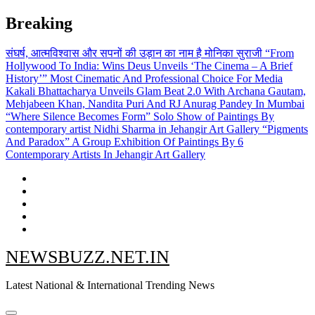
Skip
Breaking
to
content
संघर्ष, आत्मविश्वास और सपनों की उड़ान का नाम है मोनिका सुराजी
“From
Hollywood To India: Wins Deus Unveils ‘The Cinema – A Brief
History’” Most Cinematic And Professional Choice For Media
Kakali Bhattacharya Unveils Glam Beat 2.0 With Archana Gautam,
Mehjabeen Khan, Nandita Puri And RJ Anurag Pandey In Mumbai
“Where Silence Becomes Form” Solo Show of Paintings By
contemporary artist Nidhi Sharma in Jehangir Art Gallery
“Pigments
And Paradox” A Group Exhibition Of Paintings By 6
Contemporary Artists In Jehangir Art Gallery
NEWSBUZZ.NET.IN
Latest National & International Trending News