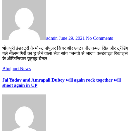
admin
June 29, 2021
No Comments
भोजपुरी इंडस्ट्री के मोस्ट पॉपुलर सिंगर और एक्टर नीलकमल सिंह और ट्रेंडिंग
गर्ल नीलम गिरी का छू लेने वाला सैड सांग “जनवो से जादा” वर्ल्डवाइड रिकार्ड्स
के ऑफिसियल यूट्यूब चैनल…
Bhojpuri News
Jai Yadav and Amrapali Dubey will again rock together will
shoot again in UP