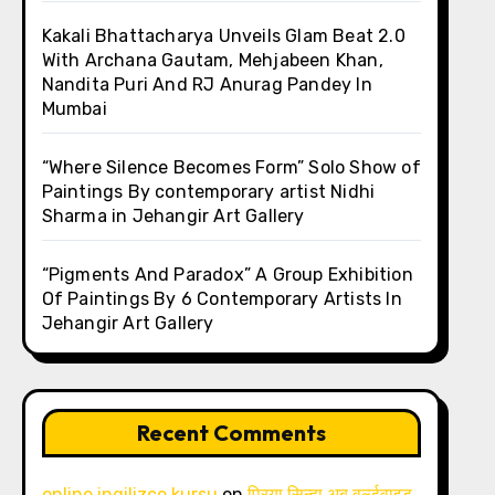
Kakali Bhattacharya Unveils Glam Beat 2.0
With Archana Gautam, Mehjabeen Khan,
Nandita Puri And RJ Anurag Pandey In
Mumbai
“Where Silence Becomes Form” Solo Show of
Paintings By contemporary artist Nidhi
Sharma in Jehangir Art Gallery
“Pigments And Paradox” A Group Exhibition
Of Paintings By 6 Contemporary Artists In
Jehangir Art Gallery
Recent Comments
online ingilizce kursu
on
प्रिया सिन्हा अब वर्ल्डवाइड