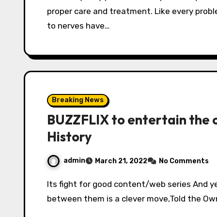
proper care and treatment. Like every proble
to nerves have…
Breaking News
BUZZFLIX to entertain the 
History
admin
March 21, 2022
No Comments
Its fight for good content/web series And yes its war of OTT channel and Surviving in
between them is a clever move,Told the Ow