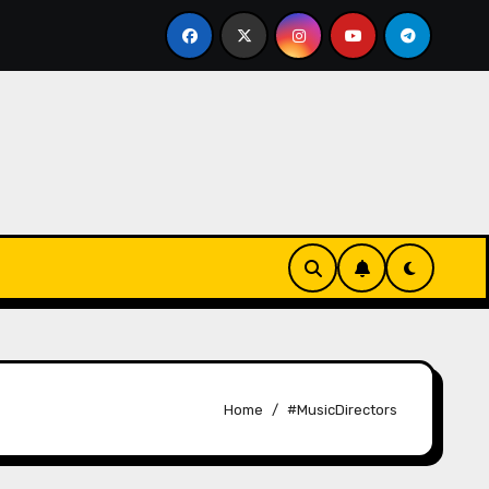
For Media
Kakali Bhattacharya Unveils Glam Beat 2.0
Home
#MusicDirectors