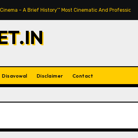
 A Brief History’” Most Cinematic And Professional Choice 
T.IN
Disavowal
Disclaimer
Contact