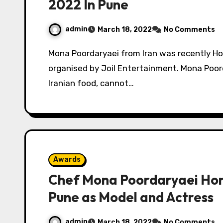
2022 In Pune
admin
March 18, 2022
No Comments
Mona Poordaryaei from Iran was recently Honoured with IPEAA Awards 2022 In Pune
organised by Joil Entertainment. Mona Poord
Iranian food, cannot…
Awards
Chef Mona Poordaryaei Hon
Pune as Model and Actress
admin
March 18, 2022
No Comments