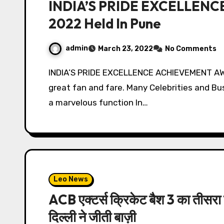
INDIA’S PRIDE EXCELLEN
2022 Held In Pune
admin
March 23, 2022
No Comments
INDIA’S PRIDE EXCELLENCE ACHIEVEMENT AWARDS 2022 was held in Pune recently with
great fan and fare. Many Celebrities and 
a marvelous function In…
Leo News
ACB एक्टर्स क्रिकेट बैश 3 का तीसर
दिल्ली ने जीती बाज़ी