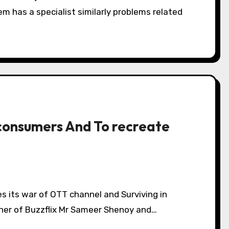
m has a specialist similarly problems related
consumers And To recreate
ner of Buzzflix Mr Sameer Shenoy and…