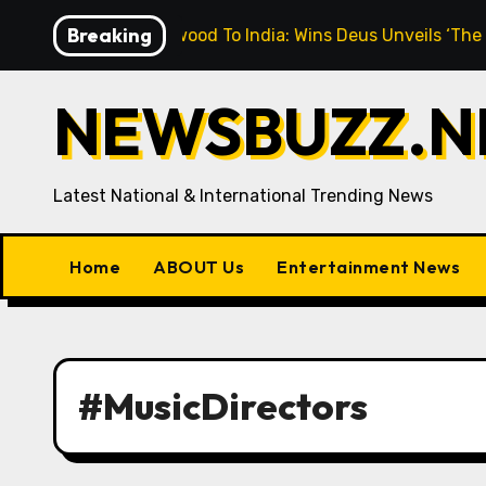
Skip
Breaking
“From Hollywood To India: Wins Deus Unveils ‘The Cinema –
to
content
NEWSBUZZ.NE
Latest National & International Trending News
Home
ABOUT Us
Entertainment News
#MusicDirectors