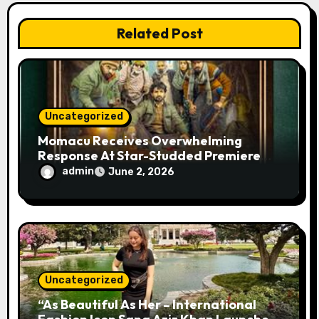
o
Related Post
n
Uncategorized
Momacu Receives Overwhelming
Response At Star-Studded Premiere
Screening In New Delhi
admin
June 2, 2026
Uncategorized
“As Beautiful As Her – International