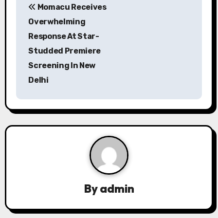
Momacu Receives
o
Overwhelming
s
Response At Star-
Studded Premiere
t
Screening In New
n
Delhi
a
v
i
g
a
By
admin
t
i