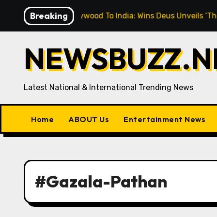
Skip
Breaking
“From Hollywood To India: Wins Deus Unveils ‘The Cinema 
to
content
NEWSBUZZ.NE
Latest National & International Trending News
Home
ABOUT Us
Entertainment News
#Gazala-Pathan