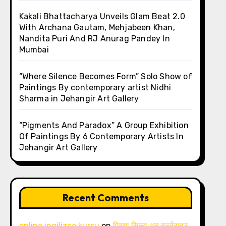
Kakali Bhattacharya Unveils Glam Beat 2.0
With Archana Gautam, Mehjabeen Khan,
Nandita Puri And RJ Anurag Pandey In
Mumbai
“Where Silence Becomes Form” Solo Show of
Paintings By contemporary artist Nidhi
Sharma in Jehangir Art Gallery
“Pigments And Paradox” A Group Exhibition
Of Paintings By 6 Contemporary Artists In
Jehangir Art Gallery
Recent Comments
online ingilizce kursu
on
प्रिया सिन्हा अब वर्ल्डवाइड