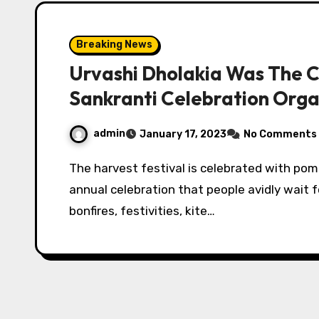
Breaking News
Urvashi Dholakia Was The C
Sankranti Celebration Org
admin
January 17, 2023
No Comments
The harvest festival is celebrated with pomp and show across the country. It is a fun-filled
annual celebration that people avidly wait fo
bonfires, festivities, kite…