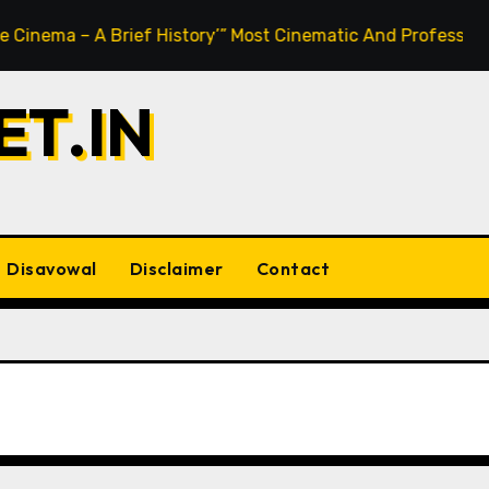
– A Brief History’” Most Cinematic And Professional Choice
T.IN
Disavowal
Disclaimer
Contact