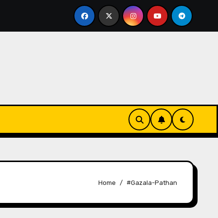
 For Media
Kakali Bhattacharya Unveils Glam Beat 2
Home
#Gazala-Pathan