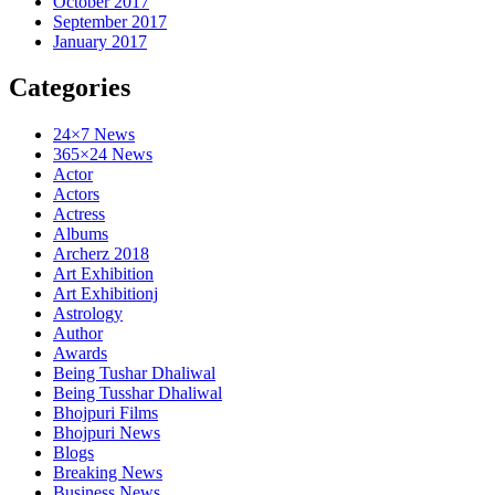
October 2017
September 2017
January 2017
Categories
24×7 News
365×24 News
Actor
Actors
Actress
Albums
Archerz 2018
Art Exhibition
Art Exhibitionj
Astrology
Author
Awards
Being Tushar Dhaliwal
Being Tusshar Dhaliwal
Bhojpuri Films
Bhojpuri News
Blogs
Breaking News
Business News