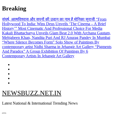
Skip
Breaking
to
content
संघर्ष, आत्मविश्वास और सपनों की उड़ान का नाम है मोनिका सुराजी
“From
Hollywood To India: Wins Deus Unveils ‘The Cinema – A Brief
History’” Most Cinematic And Professional Choice For Media
Kakali Bhattacharya Unveils Glam Beat 2.0 With Archana Gautam,
Mehjabeen Khan, Nandita Puri And RJ Anurag Pandey In Mumbai
“Where Silence Becomes Form” Solo Show of Paintings By
contemporary artist Nidhi Sharma in Jehangir Art Gallery
“Pigments
And Paradox” A Group Exhibition Of Paintings By 6
Contemporary Artists In Jehangir Art Gallery
NEWSBUZZ.NET.IN
Latest National & International Trending News