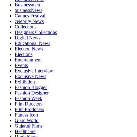
Businessmen
businessNews
Cannes Festival
celebrity News
Collections
Designers Collections
Digital News
Educational News
Election News
Elections
Entertainment
Events
Exclusive Interview
Exclusive News
Exhibition
Fashion Blogger
Fashion Designer
Fashion Week
Film Directors
Film Producers
Fitness Icon
Glam World
Gujarati Films
Healthcare
Hindi News