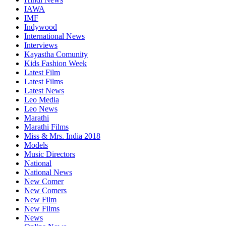
IAWA
IMF
Indywood
International News
Interviews
Kayastha Comunity
Kids Fashion Week
Latest Film
Latest Films
Latest News
Leo Media
Leo News
Marathi
Marathi Films
Miss & Mrs. India 2018
Models
Music Directors
National
National News
New Comer
New Comers
New Film
New Films
News