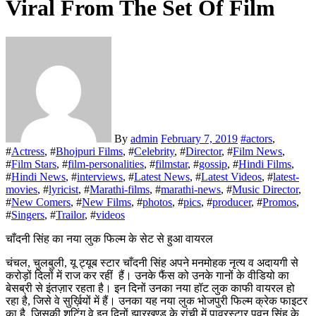
Viral From The Set Of Film
By
admin
February 7, 2019
#
actors
,
#
Actress
, #
Bhojpuri Films
, #
Celebrity
, #
Director
, #
Film News
,
#
Film Stars
, #
film-personalities
, #
filmstar
, #
gossip
, #
Hindi Films
,
#
Hindi News
, #
interviews
, #
Latest News
, #
Latest Videos
, #
latest-
movies
, #
lyricist
, #
Marathi-films
, #
marathi-news
, #
Music Director
,
#
New Comers
, #
New Films
, #
photos
, #
pics
, #
producer
, #
Promos
,
#
Singers
, #
Trailor
, #
videos
चाँदनी सिंह का नया लुक फिल्म के सेट से हुआ वायरल
चंचल, चुलबुली, यू ट्यूब स्टार चाँदनी सिंह अपने मनमोहक नृत्य व अदायगी से
करोड़ों दिलों में राज कर रहीं हैं। उनके फैंस को उनके गानों के वीडियो का
बेसब्री से इंतज़ार रहता है। इन दिनों उनका नया हॉट लुक काफी वायरल हो
रहा है, जिसे वे सुर्ख़ियों में हैं। उनका यह नया लुक भोजपुरी फिल्म क्रेक फाइटर
का है, जिसकी शूटिंग वे इन दिनों झारखण्ड के रांची में पावरस्टार पवन सिंह के