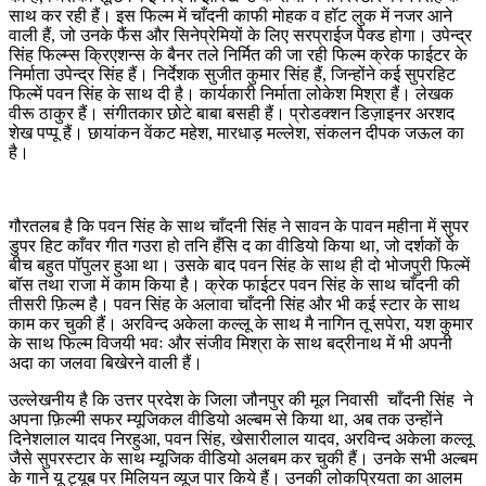
साथ कर रही हैं। इस फिल्म में चाँदनी काफी मोहक व हॉट लुक में नजर आने
वाली हैं, जो उनके फैंस और सिनेप्रेमियों के लिए सरप्राईज पैक्ड होगा। उपेन्द्र
सिंह फिल्म्स क्रिएशन्स के बैनर तले निर्मित की जा रही फिल्म क्रेक फाईटर के
निर्माता उपेन्द्र सिंह हैं। निर्देशक सुजीत कुमार सिंह हैं, जिन्होंने कई सुपरहिट
फिल्में पवन सिंह के साथ दी है। कार्यकारी निर्माता लोकेश मिश्रा हैं। लेखक
वीरू ठाकुर हैं। संगीतकार छोटे बाबा बसही हैं। प्रोडक्शन डिज़ाइनर अरशद
शेख पप्पू हैं। छायांकन वेंकट महेश, मारधाड़ मल्लेश, संकलन दीपक जऊल का
है।
गौरतलब है कि पवन सिंह के साथ चाँदनी सिंह ने सावन के पावन महीना में सुपर
डुपर हिट काँवर गीत गउरा हो तनि हँसि द का वीडियो किया था, जो दर्शकों के
बीच बहुत पॉपुलर हुआ था। उसके बाद पवन सिंह के साथ ही दो भोजपुरी फिल्में
बॉस तथा राजा में काम किया है। क्रेक फाईटर पवन सिंह के साथ चाँदनी की
तीसरी फ़िल्म है। पवन सिंह के अलावा चाँदनी सिंह और भी कई स्टार के साथ
काम कर चुकी हैं। अरविन्द अकेला कल्लू के साथ मै नागिन तू सपेरा, यश कुमार
के साथ फिल्म विजयी भवः और संजीव मिश्रा के साथ बद्रीनाथ में भी अपनी
अदा का जलवा बिखेरने वाली हैं।
उल्लेखनीय है कि उत्तर प्रदेश के जिला जौनपुर की मूल निवासी चाँदनी सिंह ने
अपना फ़िल्मी सफर म्यूजिकल वीडियो अल्बम से किया था, अब तक उन्होंने
दिनेशलाल यादव निरहुआ, पवन सिंह, खेसारीलाल यादव, अरविन्द अकेला कल्लू
जैसे सुपरस्टार के साथ म्यूजिक वीडियो अलबम कर चुकी हैं। उनके सभी अल्बम
के गाने यू ट्यूब पर मिलियन व्यूज पार किये हैं। उनकी लोकप्रियता का आलम