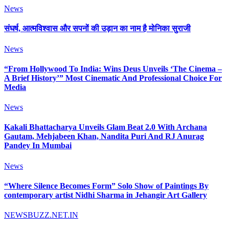
News
संघर्ष, आत्मविश्वास और सपनों की उड़ान का नाम है मोनिका सुराजी
News
“From Hollywood To India: Wins Deus Unveils ‘The Cinema –
A Brief History’” Most Cinematic And Professional Choice For
Media
News
Kakali Bhattacharya Unveils Glam Beat 2.0 With Archana
Gautam, Mehjabeen Khan, Nandita Puri And RJ Anurag
Pandey In Mumbai
News
“Where Silence Becomes Form” Solo Show of Paintings By
contemporary artist Nidhi Sharma in Jehangir Art Gallery
NEWSBUZZ.NET.IN