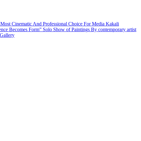
 Most Cinematic And Professional Choice For Media
Kakali
ence Becomes Form” Solo Show of Paintings By contemporary artist
Gallery