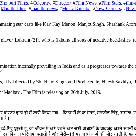
Bhojpuri Films
, #
Celebrity
, #
Director
, #
Film News
, #
Film Stars
, #
film-
#
Marathi-films
, #
marathi-news
, #
Music Director
, #
New Comers
, #
New 
ayer, Lukram (21), who is fighting all sorts of negative backlashes, raci
imination internally prevailing in India and as it progresses towards the 
’.
s, It is Directed by Shubham Singh and Produced by Nilesh Sakhiya, R
t Madhav , The Film is releasing on 26th July, 2019.
ोस्टर हाल ही में जारी किया गया। फिल्म में के के मेनन, मनजोत सिंह, शशांक अरो
या है।
 इर्द-गिर्द घूमती है, जो जीवन में आगे बढ़ने और सभी बाधाओं के बावजूद अपने सपनो
की एक विशाल परिभाषा बताती है और जैसे-जैसे यह चरमोत्कर्ष की ओर बढ़ती है, यह