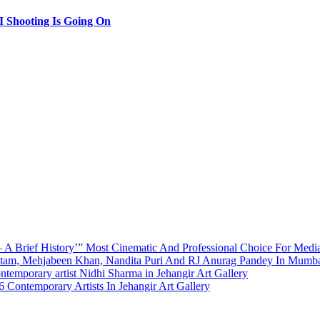
 Shooting Is Going On
A Brief History’” Most Cinematic And Professional Choice For Medi
utam, Mehjabeen Khan, Nandita Puri And RJ Anurag Pandey In Mumb
emporary artist Nidhi Sharma in Jehangir Art Gallery
 Contemporary Artists In Jehangir Art Gallery