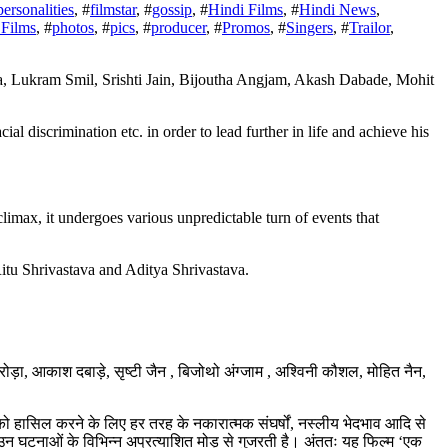
personalities
, #
filmstar
, #
gossip
, #
Hindi Films
, #
Hindi News
,
Films
, #
photos
, #
pics
, #
producer
, #
Promos
, #
Singers
, #
Trailor
,
al discrimination etc. in order to lead further in life and achieve his
climax, it undergoes various unpredictable turn of events that
itu Shrivastava and Aditya Shrivastava.
ड़ा, आकाश दबाड़े, सृष्टी जैन , बिजोथो अंग्जाम , अश्विनी कौशल, मोहित नैन,
ं को हासिल करने के लिए हर तरह के नकारात्मक संघर्षों, नस्लीय भेदभाव आदि से
 उन घटनाओं के विभिन्न अप्रत्याशित मोड़ से गुजरती है। अंततः यह फिल्म ‘एक