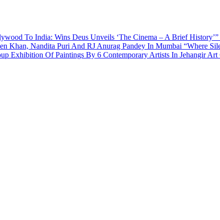
ywood To India: Wins Deus Unveils ‘The Cinema – A Brief History’”
een Khan, Nandita Puri And RJ Anurag Pandey In Mumbai
“Where Sil
p Exhibition Of Paintings By 6 Contemporary Artists In Jehangir Art 