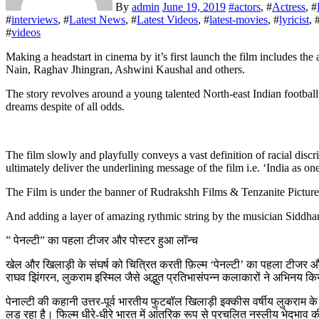
By
admin
June 19, 2019
#
actors
, #
Actress
, #
#
interviews
, #
Latest News
, #
Latest Videos
, #
latest-movies
, #
lyricist
, 
#
videos
Making a headstart in cinema by it’s first launch the film includes the amazing star-casts like Kay Kay Menon, Manjot Singh, Shashank Arora, Lukram Smil, Srishti Jain, Bijoutha Angjam, Akash Dabade, Mohit
Nain, Raghav Jhingran, Ashwini Kaushal and others.
The story revolves around a young talented North-east Indian football pl
dreams despite of all odds.
The film slowly and playfully conveys a vast definition of racial discr
ultimately deliver the underlining message of the film i.e. ‘India as one
The Film is under the banner of Rudrakshh Films & Tenzanite Picture
And adding a layer of amazing rythmic string by the musician Siddhan
” पेनल्टी” का पहला टीजर और पोस्टर हुआ लॉन्च
खेल और खिलाड़ी के संघर्ष को चित्रित करती फ़िल्म ‘पेनल्टी’ का पहला टीजर और प
राघव झिंगरन, लुकराम इस्मिल जैसे अद्भुत प्रतिभासंपन्न कलाकारों ने अभिनय कि
पेनाल्टी की कहानी उत्तर-पूर्व भारतीय फुटबॉल खिलाड़ी इक्कीस वर्षीय लुकराम के
लड़ रहा है। फिल्म धीरे-धीरे भारत में आंतरिक रूप से प्रचलित नस्लीय भेदभाव 