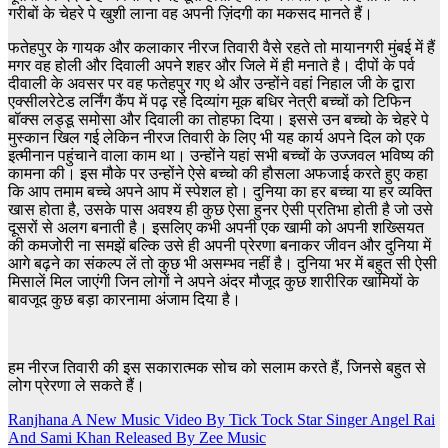
गरीबों के चेहरे पे खुशी लाना वह अपनी ज़िंदगी का मकसद मानते हैं।
फतेहपुर के गायक और कलाकार नीरज तिवारी वैसे रहते तो मायानगरी मुंबई में हैं
मगर वह होली और दिवाली अपने शहर और जिले में ही मनाते है। दीपों के पर्व
दीवाली के अवसर पर वह फतेहपुर गए थे और उन्होंने वहां निहाल जी के द्वारा
एक्सीलरेटेड लर्निंग कैंप में पढ़ रहे दिव्यांग मूक बधिर नेत्री बच्चों को टिफिन
बॉक्स लड्डू समोसा और दिवाली का तोहफा दिया। इससे उन बच्चो के चेहरे पे
मुस्कान खिल गई लेकिन नीरज तिवारी के लिए भी यह कार्य अपने दिल को एक
इत्मीनान पहुंचाने वाला काम था। उन्होंने यहां सभी बच्चों के उज्जवल भविष्य की
कामना की। इस मौके पर उन्होंने ऐसे बच्चो की हौसला अफजाई करते हुए कहा
कि आप तमाम बच्चे अपने आप में स्पेशल हो। दुनिया का हर बच्चा या हर व्यक्ति
खास होता है, उसके पास अवश्य ही कुछ ऐसा हुनर ऐसी प्रतिभा होती है जो उसे
दूसरों से अलग बनाती है। इसलिए कभी अपनी एक खामी को अपनी शख्सियत
की कमजोरी ना समझें बल्कि उसे ही अपनी प्रेरणा बनाकर जीवन और दुनिया में
आगे बढ़ने का संकल्प लें तो कुछ भी असम्भव नहीं है। दुनिया भर में बहुत सी ऐसी
मिसालें मिल जाएंगी जिन लोगों ने अपने अंदर मौजूद कुछ शारीरिक खामियों के
बावजूद कुछ बड़ा कारनामा अंजाम दिया है।
हम नीरज तिवारी की इस सकारात्मक सोच को सलाम करते हैं, जिनसे बहुत से
लोग प्रेरणा ले सकते हैं।
Post
Ranjhana A New Music Video By Tick Tock Star Singer Angel Rai
And Sami Khan Released By Zee Music