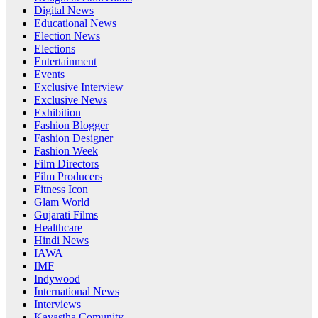
Digital News
Educational News
Election News
Elections
Entertainment
Events
Exclusive Interview
Exclusive News
Exhibition
Fashion Blogger
Fashion Designer
Fashion Week
Film Directors
Film Producers
Fitness Icon
Glam World
Gujarati Films
Healthcare
Hindi News
IAWA
IMF
Indywood
International News
Interviews
Kayastha Comunity