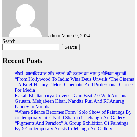
admin
March 9, 2024
Search
Search
Recent Posts
संघर्ष, आत्मविश्वास और सपनों की उड़ान का नाम है मोनिका सुराजी
“From Hollywood To India: Wins Deus Unveils ‘The Cinema
– A Brief History’” Most Cinematic And Professional Choice
For Media
Kakali Bhattacharya Unveils Glam Beat 2.0 With Archana
Gautam, Mehjabeen Khan, Nandita Puri And RJ Anurag
Pandey In Mumbai
“Where Silence Becomes Form” Solo Show of Paintings By
contemporary artist Nidhi Sharma in Jehangir Art Gallery
“Pigments And Paradox” A Group Exhibition Of Paintings
By 6 Contemporary Artists In Jehangir Art Gallery