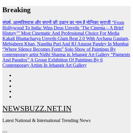
Skip
Breaking
to
content
संघर्ष, आत्मविश्वास और सपनों की उड़ान का नाम है मोनिका सुराजी
“From
Hollywood To India: Wins Deus Unveils ‘The Cinema – A Brief
History’” Most Cinematic And Professional Choice For Media
Kakali Bhattacharya Unveils Glam Beat 2.0 With Archana Gautam,
Mehjabeen Khan, Nandita Puri And RJ Anurag Pandey In Mumbai
“Where Silence Becomes Form” Solo Show of Paintings By
contemporary artist Nidhi Sharma in Jehangir Art Gallery
“Pigments
And Paradox” A Group Exhibition Of Paintings By 6
Contemporary Artists In Jehangir Art Gallery
NEWSBUZZ.NET.IN
Latest National & International Trending News