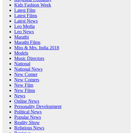
Kids Fashion Week
Latest Film
Latest Films
Latest News
Leo Media
Leo News
Marathi
Marathi Films
Miss & Mrs. India 2018
Models
Music Directors
National
National News
New Comer
New Comers
New Film
New Films
News
Online News
Personality Development
Political News
Popular News
Reality Show
Religious News