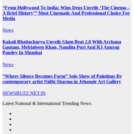
“From Hollywood To India: Wins Deus Unveils ‘The Cinema –
A Brief History’” Most Cinematic And Professional Choice For
Media
News
Kakali Bhattacharya Unveils Glam Beat 2.0 With Archana
Gautam, Mehjabeen Khan, Nandita Puri And RJ Anurag
Pandey In Mumbai
News
“Where Silence Becomes Form” Solo Show of Paintings By
contemporary artist Nidhi Sharma in Jehangir Art Gallery
NEWSBUZZ.NET.IN
Latest National & International Trending News