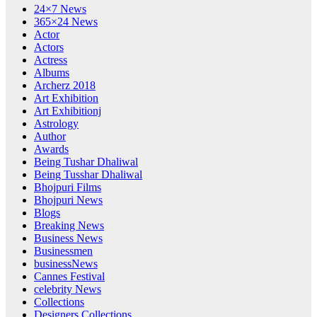
24×7 News
365×24 News
Actor
Actors
Actress
Albums
Archerz 2018
Art Exhibition
Art Exhibitionj
Astrology
Author
Awards
Being Tushar Dhaliwal
Being Tusshar Dhaliwal
Bhojpuri Films
Bhojpuri News
Blogs
Breaking News
Business News
Businessmen
businessNews
Cannes Festival
celebrity News
Collections
Designers Collections